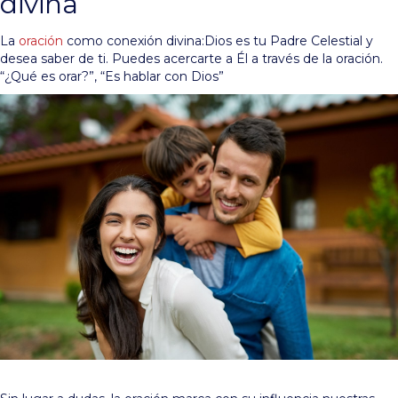
divina
La
oración
como conexión divina:Dios es tu Padre Celestial y
desea saber de ti. Puedes acercarte a Él a través de la oración.
“¿Qué es orar?”, “Es hablar con Dios”