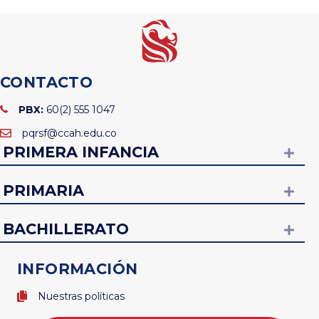
CONTACTO
PBX:
60(2) 555 1047
pqrsf@ccah.edu.co
PRIMERA INFANCIA
EXP
PRIMARIA
EXP
BACHILLERATO
EXP
INFORMACIÓN
Nuestras políticas